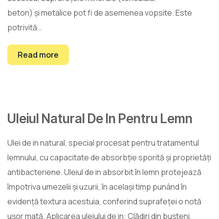
beton) și metalice pot fi de asemenea vopsite. Este
potrivită…
Read more
Uleiul Natural De In Pentru Lemn
26
mart.
Ulei de in natural, special procesat pentru tratamentul
lemnului, cu capacitate de absorbție sporită și proprietăți
antibacteriene. Uleiul de in absorbit în lemn protejează
împotriva umezelii și uzurii, în același timp punând în
evidență textura acestuia, conferind suprafeței o notă
ușor mată. Aplicarea uleiului de in: Clădiri din bușteni,