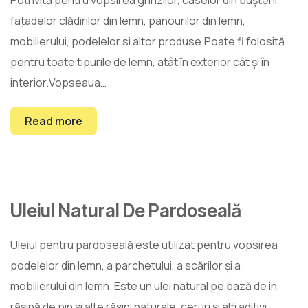
Potrivită pentru vopsirea grinzilor, caselor din bușteni,
fațadelor clădirilor din lemn, panourilor din lemn,
mobilierului, podelelor si altor produse.Poate fi folosită
pentru toate tipurile de lemn, atât în exterior cât și în
interior.Vopseaua…
Read more
Uleiul Natural De Pardoseală
26
mart.
Uleiul pentru pardoseală este utilizat pentru vopsirea
podelelor din lemn, a parchetului, a scărilor și a
mobilierului din lemn. Este un ulei natural pe bază de in,
rășină de pin și alte rășini naturale, ceruri și alți aditivi