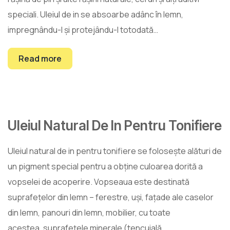
speciali. Uleiul de in se absoarbe adânc în lemn,
impregnându-l și protejându-l totodată…
Read more
Uleiul Natural De In Pentru Tonifiere
26
mart.
Uleiul natural de in pentru tonifiere se folosește alături de
un pigment special pentru a obține culoarea dorită a
vopselei de acoperire. Vopseaua este destinată
suprafețelor din lemn – ferestre, uși, fațade ale caselor
din lemn, panouri din lemn, mobilier, cu toate
acestea, suprafețele minerale (tencuială,