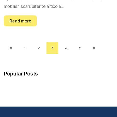
mobilier, scări, diferite articole,…
Read more
1
2
3
4
5
Popular Posts