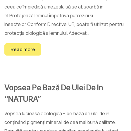
ceea ce împiedică umezeala să se absoarbă în
el.Protejează lemnul împotriva putrezirii și
insectelor.Conform Directivei UE, poate fi utilizat pentru
protecția biologică a lemnului. Adecvat…
Read more
Vopsea Pe Bază De Ulei De In
26
“NATURA”
mart.
Vopsea lucioasă ecologică – pe bază de ulei de in
conținând pigmenți minerali de cea mai bună calitate.